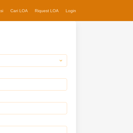
si
Cari LOA
Riquest LOA
Login